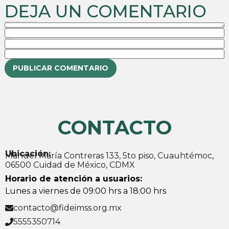
DEJA UN COMENTARIO
Tu dirección de correo electrónico no será publicada.
Los campos obligatorios están marcados con
Comentario
Nombre
Correo electrónico
Web
CONTACTO
Ubicación:
Manuel María Contreras 133, 5to piso, Cuauhtémoc,
06500 Cuidad de México, CDMX
Horario de atención a usuarios:
Lunes a viernes de 09:00 hrs a 18:00 hrs
contacto@fideimss.org.mx
5555350714