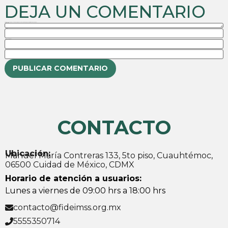
DEJA UN COMENTARIO
Tu dirección de correo electrónico no será publicada.
Los campos obligatorios están marcados con
Comentario
Nombre
Correo electrónico
Web
CONTACTO
Ubicación:
Manuel María Contreras 133, 5to piso, Cuauhtémoc,
06500 Cuidad de México, CDMX
Horario de atención a usuarios:
Lunes a viernes de 09:00 hrs a 18:00 hrs
contacto@fideimss.org.mx
5555350714