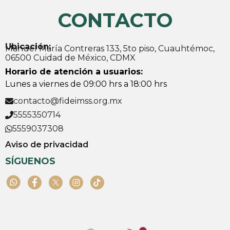
CONTACTO
Ubicación:
Manuel María Contreras 133, 5to piso, Cuauhtémoc,
06500 Cuidad de México, CDMX
Horario de atención a usuarios:
Lunes a viernes de 09:00 hrs a 18:00 hrs
contacto@fideimss.org.mx
5555350714
5559037308
Aviso de privacidad
SÍGUENOS