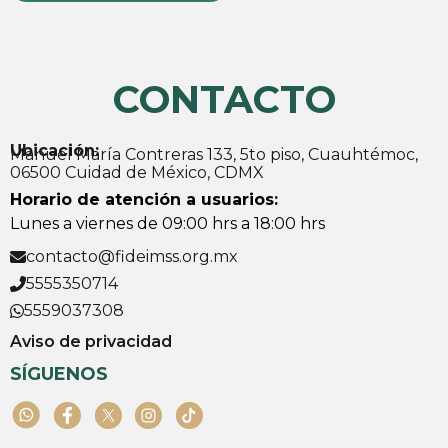
CONTACTO
Ubicación:
Manuel María Contreras 133, 5to piso, Cuauhtémoc,
06500 Cuidad de México, CDMX
Horario de atención a usuarios:
Lunes a viernes de 09:00 hrs a 18:00 hrs
contacto@fideimss.org.mx
5555350714
5559037308
Aviso de privacidad
SÍGUENOS