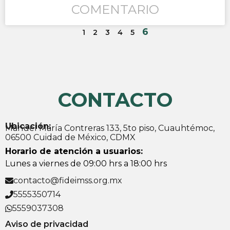
COMENTARIO
6
1
2
3
4
5
CONTACTO
Ubicación:
Manuel María Contreras 133, 5to piso, Cuauhtémoc,
06500 Cuidad de México, CDMX
Horario de atención a usuarios:
Lunes a viernes de 09:00 hrs a 18:00 hrs
contacto@fideimss.org.mx
5555350714
5559037308
Aviso de privacidad