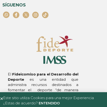
SÍGUENOS
El
Fideicomiso para el Desarrollo
del
Deporte
es una entidad que
administra recursos destinados a
fomentar el deporte “de manera
integral”
Este sitio utiliza Cookies para una mejor Experiencia
¿Estas de acuerdo?
ENTENDIDO
©️ 2026 Todos los derechos