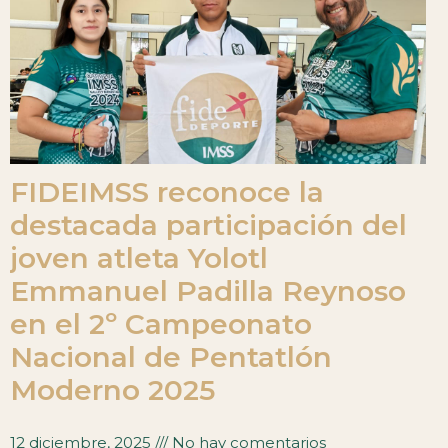
FIDEIMSS reconoce la
destacada participación del
joven atleta Yolotl
Emmanuel Padilla Reynoso
en el 2º Campeonato
Nacional de Pentatlón
Moderno 2025
12 diciembre, 2025
No hay comentarios